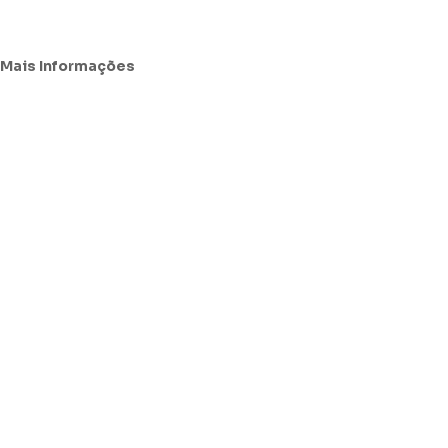
Mais Informações
Avisos Legais e Resolução de Conflitos
Política de Proteção de Dados Pessoais e Cookies
Resolução Alternativa de Litígios (RAL)
Livro de Reclamações