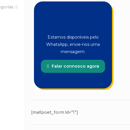
egorias
Estamos disponíveis pelo
WhatsApp, envie-nos uma
mensagem.
Falar connosco agora
[mailpoet_form id="1"]