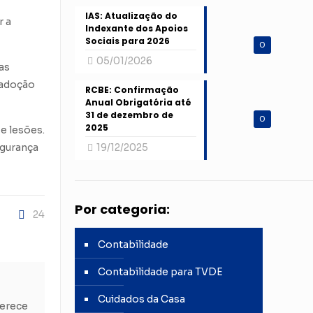
IAS: Atualização do
r a
Indexante dos Apoios
Sociais para 2026
0
05/01/2026
as
 adoção
RCBE: Confirmação
Anual Obrigatória até
31 de dezembro de
0
2025
e lesões.
egurança
19/12/2025
Por categoria:
24
Contabilidade
Contabilidade para TVDE
Cuidados da Casa
ferece