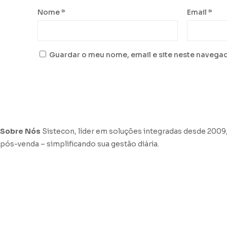
Nome
*
Email
*
Guardar o meu nome, email e site neste navega
Sobre Nós
Sistecon, líder em soluções integradas desde 2009,
pós-venda – simplificando sua gestão diária.
Agende uma Consultoria Fiscal
Sistecon na Midia
Trabalhe Connosco