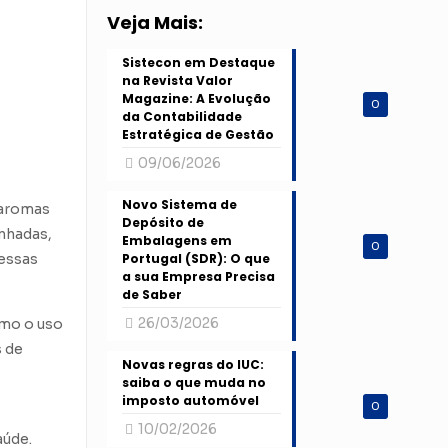
Veja Mais:
Sistecon em Destaque
na Revista Valor
Magazine: A Evolução
0
da Contabilidade
Estratégica de Gestão
09/06/2026
Novo Sistema de
 aromas
Depósito de
inhadas,
Embalagens em
0
 essas
Portugal (SDR): O que
a sua Empresa Precisa
de Saber
26/03/2026
omo o uso
s de
Novas regras do IUC:
saiba o que muda no
imposto automóvel
0
10/02/2026
aúde.