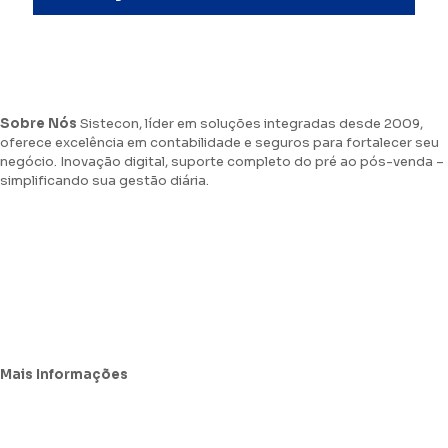
Sobre Nós
Sistecon, líder em soluções integradas desde 2009,
oferece excelência em contabilidade e seguros para fortalecer seu
negócio. Inovação digital, suporte completo do pré ao pós-venda –
simplificando sua gestão diária.
Agende uma Consultoria Fiscal
Sistecon na Midia
Trabalhe Connosco
Mais Informações
Avisos Legais e Resolução de Conflitos
Política de Proteção de Dados Pessoais e Cookies