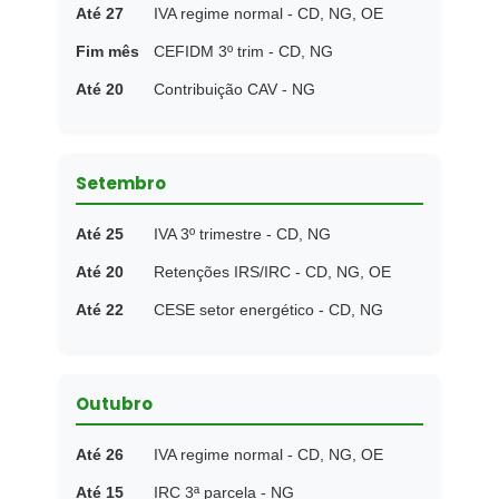
Até 27
IVA regime normal - CD, NG, OE
Fim mês
CEFIDM 3º trim - CD, NG
Até 20
Contribuição CAV - NG
Setembro
Até 25
IVA 3º trimestre - CD, NG
Até 20
Retenções IRS/IRC - CD, NG, OE
Até 22
CESE setor energético - CD, NG
Outubro
Até 26
IVA regime normal - CD, NG, OE
Até 15
IRC 3ª parcela - NG