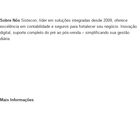
Sobre Nós
Sistecon, líder em soluções integradas desde 2009, oferece
excelência em contabilidade e seguros para fortalecer seu negócio. Inovação
digital, suporte completo do pré ao pós-venda – simplificando sua gestão
diária.
Agende uma Consultoria Fiscal
Sistecon na Midia
Trabalhe Connosco
Mais Informações
Avisos Legais e Resolução de Conflitos
Política de Proteção de Dados Pessoais e Cookies
Resolução Alternativa de Litígios (RAL)
Livro de Reclamações