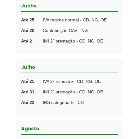
Junho
Até 25
IVA regime normal - CD, NG, OE
Até 20
Contribuição CAV - NG
Até 2
IMI 2ª prestação - CD, NG, OE
Julho
Até 25
IVA 2º trimestre - CD, NG, OE
Até 31
IMI 2ª prestação - CD, NG, OE
Até 22
IRS categoria B - CD
Agosto