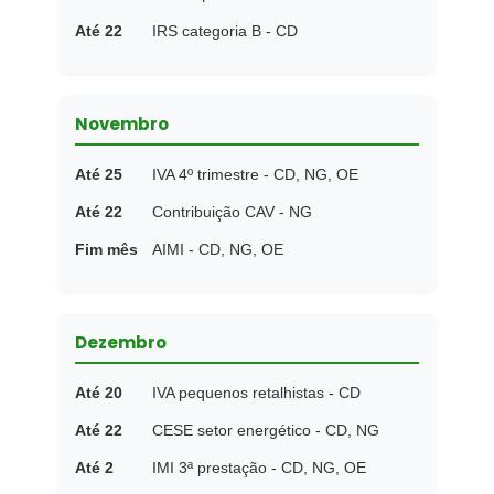
Até 22
IRS categoria B - CD
Novembro
Até 25
IVA 4º trimestre - CD, NG, OE
Até 22
Contribuição CAV - NG
Fim mês
AIMI - CD, NG, OE
Dezembro
Até 20
IVA pequenos retalhistas - CD
Até 22
CESE setor energético - CD, NG
Até 2
IMI 3ª prestação - CD, NG, OE