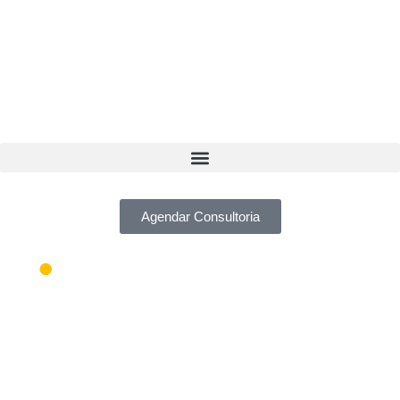
Agendar Consultoria
●
Contabilidade
Mantenha-se
Organizado com