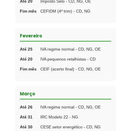
Até 20
Imposto Selo - CD, NG, OE
Fim mês
CEFIDM (4º trim) - CD, NG
Fevereiro
Até 25
IVA regime normal - CD, NG, OE
Até 20
IVA pequenos retalhistas - CD
Fim mês
CEIF (acerto final) - CD, NG, OE
Março
Até 26
IVA regime normal - CD, NG, OE
Até 31
IRC Modelo 22 - NG
Até 30
CESE setor energético - CD, NG