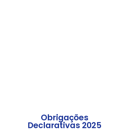
o Calendário
Fiscal 2025 da
Sistecon
Mantenha a sua empresa em conformidade com o Calendário
Fiscal 2025 da Sistecon. Aceda a todas as datas e prazos
fiscais importantes, como IVA, IRS, IRC, IMI e IUC, com
apoio especializado de contabilistas experientes.
Obrigações
Declarativas 2025