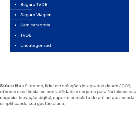
Seguro TVDE
Seguro Viagem
Sem categoria
TVDE
Uncategorized
Sobre Nós
Sistecon, líder em soluções integradas desde 2009,
oferece excelência em contabilidade e seguros para fortalecer seu
negócio. Inovação digital, suporte completo do pré ao pós-venda –
simplificando sua gestão diária.
Agende uma Consultoria Fiscal
Sistecon na Midia
Trabalhe Connosco