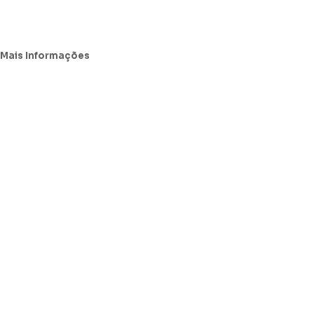
Mais Informações
Avisos Legais e Resolução de Conflitos
Política de Proteção de Dados Pessoais e Cookies
Resolução Alternativa de Litígios (RAL)
Livro de Reclamações