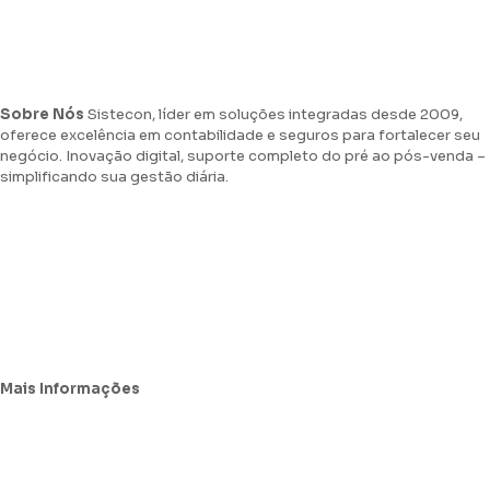
Sobre Nós
Sistecon, líder em soluções integradas desde 2009,
oferece excelência em contabilidade e seguros para fortalecer seu
negócio. Inovação digital, suporte completo do pré ao pós-venda –
simplificando sua gestão diária.
Agende uma Consultoria Fiscal
Sistecon na Midia
Trabalhe Connosco
Mais Informações
Avisos Legais e Resolução de Conflitos
Política de Proteção de Dados Pessoais e Cookies
Resolução Alternativa de Litígios (RAL)